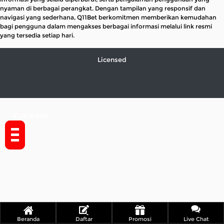
nyaman di berbagai perangkat. Dengan tampilan yang responsif dan
Promosi
navigasi yang sederhana, Q11Bet berkomitmen memberikan kemudahan
bagi pengguna dalam mengakses berbagai informasi melalui link resmi
Hubungi Kami
yang tersedia setiap hari.
Live Chat
Licensed
Pengaduan Customer
Pilih Bahasa:
KLIK DISINI
KLIK DISINI
MASUK
DAFTAR
&copy; Q11Bet - Platform Game Online Resmi
dengan Akses Cepat Hari Ini. Hak Cipta
Dilindungi.
Beranda
Daftar
Promosi
Live Chat